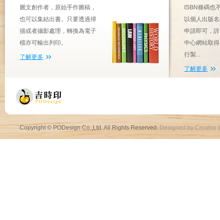
圖文創作者，原始手作圖稿，
ISBN條碼
也可以集結出書。只要透過掃
以個人出版名
描或者攝影處理，轉換為電子
申請即可，詳
檔亦可輸出列印。
中心網站取得
行製...
了解更多
了解更多
Copyright © PODesign Co.,Ltd. All Rights Reserved.
Designed by Creatop