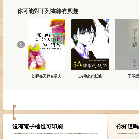
你可能對下列書籍有興趣
沈睡在天葬台男人
5A傳來的紙條
子不語
沒有電子檔也可印刷
你知道嗎