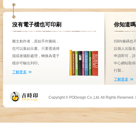
沒有電子檔也可印刷
你知道嗎
圖文創作者，原始手作圖稿，
ISBN條碼
也可以集結出書。只要透過掃
以個人出版名
描或者攝影處理，轉換為電子
申請即可，詳
檔亦可輸出列印。
中心網站取得
行製...
了解更多
了解更多
Copyright © PODesign Co.,Ltd. All Rights Reserved.