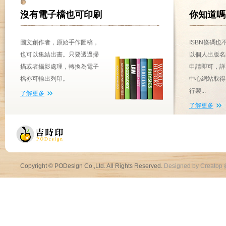
沒有電子檔也可印刷
你知道嗎
圖文創作者，原始手作圖稿，
ISBN條碼
也可以集結出書。只要透過掃
以個人出版名
描或者攝影處理，轉換為電子
申請即可，詳
檔亦可輸出列印。
中心網站取得
行製...
了解更多
了解更多
Copyright © PODesign Co.,Ltd. All Rights Reserved.
Designed by Creatop