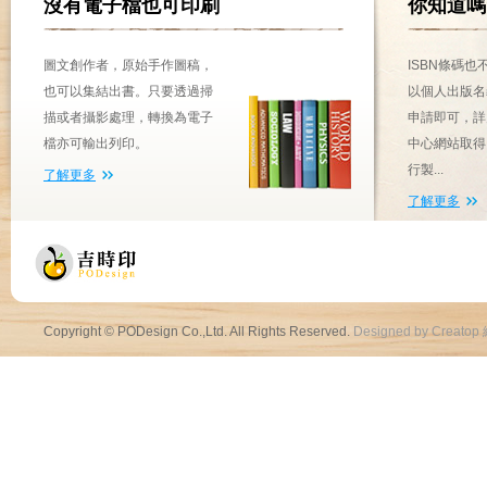
沒有電子檔也可印刷
你知道嗎
圖文創作者，原始手作圖稿，
ISBN條碼
也可以集結出書。只要透過掃
以個人出版名
描或者攝影處理，轉換為電子
申請即可，詳
檔亦可輸出列印。
中心網站取得
行製...
了解更多
了解更多
Copyright © PODesign Co.,Ltd. All Rights Reserved.
Designed by Creatop