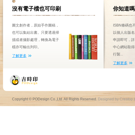
沒有電子檔也可印刷
你知道嗎
圖文創作者，原始手作圖稿，
ISBN條碼
也可以集結出書。只要透過掃
以個人出版名
描或者攝影處理，轉換為電子
申請即可，詳
檔亦可輸出列印。
中心網站取得
行製...
了解更多
了解更多
Copyright © PODesign Co.,Ltd. All Rights Reserved.
Designed by Creatop