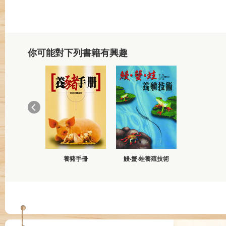
你可能對下列書籍有興趣
養豬手冊
鰻‧蟹‧蛙養殖技術