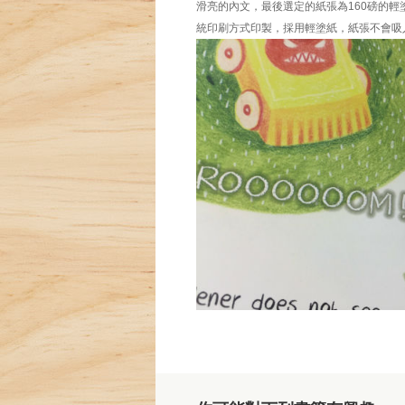
滑亮的內文，最後選定的紙張為160磅的
統印刷方式印製，採用輕塗紙，紙張不會吸