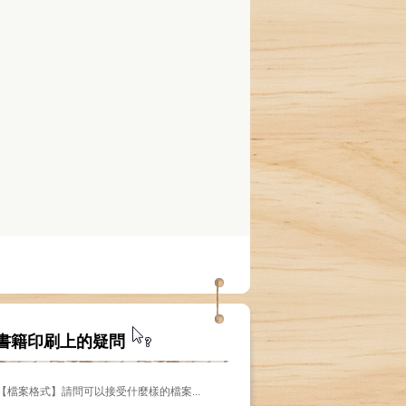
er
衝向快樂的盡頭
蜘蛛人安拿生
雷克斯的痛痛牙樣
 簡介
書籍印刷上的疑問
【檔案格式】請問可以接受什麼樣的檔案...