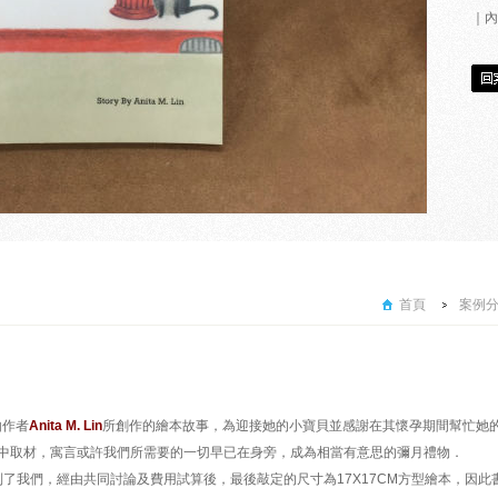
｜內
首頁
案例
由作者
Anita M. Lin
所創作的繪本故事，為迎接她的小寶貝並感謝在其懷孕期間幫忙她
中取材，寓言或許我們所需要的一切早已在身旁，成為相當有意思的彌月禮物．
了我們，經由共同討論及費用試算後，最後敲定的尺寸為17X17CM方型繪本，因