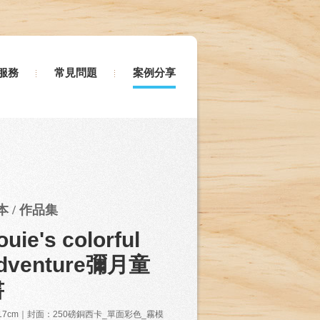
服務
常見問題
案例分享
本 / 作品集
ouie's colorful
dventure彌月童
書
x17cm｜封面：250磅銅西卡_單面彩色_霧模