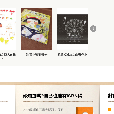
險之巨人的彩
注音小孩要發光
曼達拉Mandala著色本
Mooon Riv
虹丸
cafe.books
你知道嗎?自己也能有ISBN碼
對
ISBN條碼也不是大問題，只要