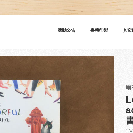
活動公告
書籍印製
其它
繪
L
a
17