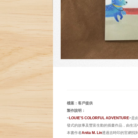
檔案：客戶提供
製作說明：
<
LOUIE'S COLORFUL ADVENTURE
>是
發式的故事及豐富生動的插畫作品，由生活
本書作者
A
nita M. Lin
透過吉時印的官網找到