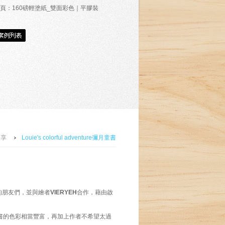
頁：160磅輕塗紙_雙面彩色｜平膠裝
分享
Louie's colorful adventure彌月童書
的朋友們，並與繪者
VIERYEH
合作，藉由啟
此書的色彩相當豐富，再加上作者不希望太過