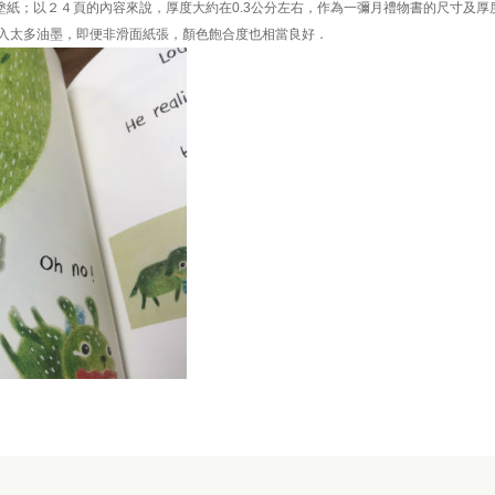
輕塗紙；以２４頁的內容來說，厚度大約在0.3公分左右，作為一彌月禮物書的尺寸及
入太多油墨，即便非滑面紙張，顏色飽合度也相當良好．