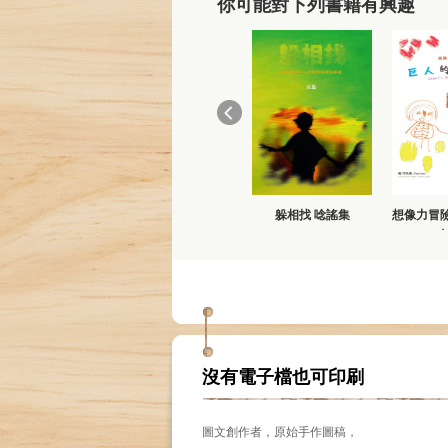
你可能對下列書籍有興趣
躲相找 唸謠集
想像力冒
沒有電子檔也可印刷
圖文創作者，原始手作圖稿，