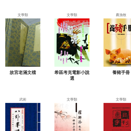
文學類
文學類
農漁牧
故宮老滿文檔
希區考克電影小說
養豬手冊
選
武術
文學類
文學類