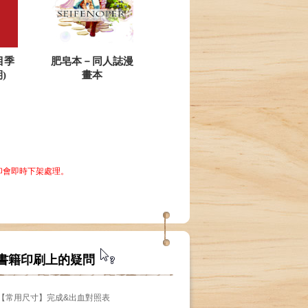
目季
肥皂本－同人誌漫
)
畫本
印會即時下架處理。
書籍印刷上的疑問
【常用尺寸】完成&出血對照表