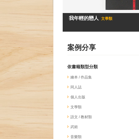
我年輕的戀人
文學類
案例分享
依書籍類型分類
繪本 / 作品集
同人誌
個人出版
文學類
語文 / 教材類
武術
音樂類