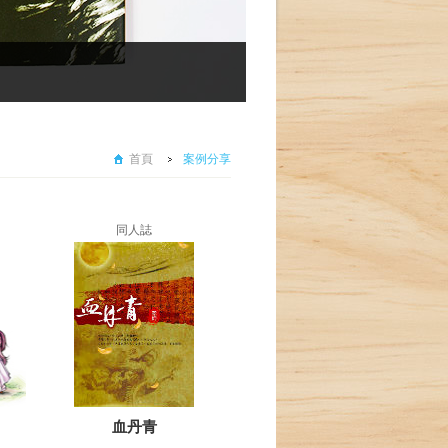
琉球武備志
武術
首頁
案例分享
同人誌
血丹青