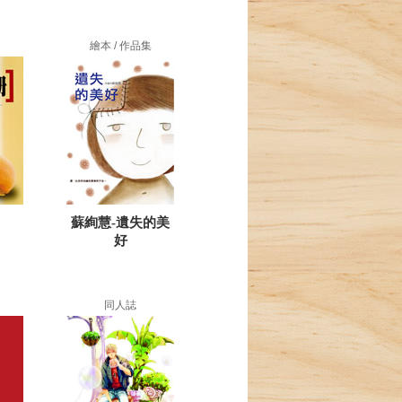
繪本 / 作品集
蘇絢慧-遺失的美
好
同人誌