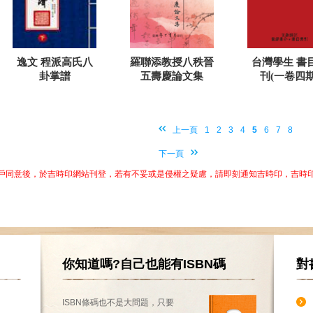
逸文 程派高氏八
羅聯添教授八秩晉
台灣學生 書
卦掌譜
五壽慶論文集
刊(一卷四期
上一頁
1
2
3
4
5
6
7
8
下一頁
戶同意後，於吉時印網站刊登，若有不妥或是侵權之疑慮，請即刻通知吉時印，吉時
你知道嗎?自己也能有ISBN碼
對
ISBN條碼也不是大問題，只要