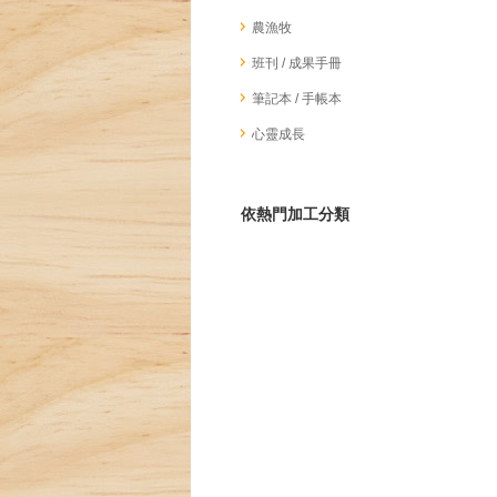
農漁牧
班刊 / 成果手冊
筆記本 / 手帳本
心靈成長
依熱門加工分類