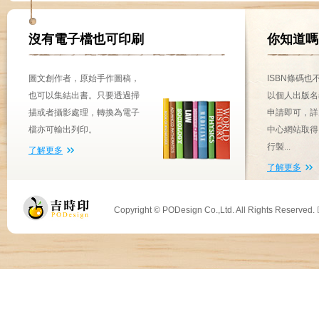
沒有電子檔也可印刷
你知道嗎
圖文創作者，原始手作圖稿，
ISBN條碼
也可以集結出書。只要透過掃
以個人出版名
描或者攝影處理，轉換為電子
申請即可，詳
檔亦可輸出列印。
中心網站取得
行製...
了解更多
了解更多
Copyright © PODesign Co.,Ltd. All Rights Reserved.