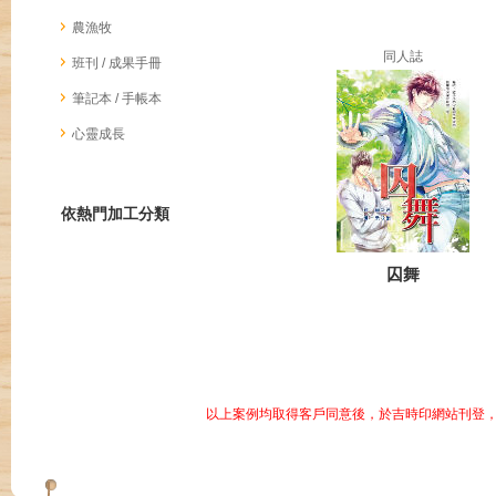
農漁牧
同人誌
班刊 / 成果手冊
筆記本 / 手帳本
心靈成長
依熱門加工分類
囚舞
以上案例均取得客戶同意後，於吉時印網站刊登