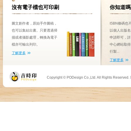
沒有電子檔也可印刷
你知道嗎
圖文創作者，原始手作圖稿，
ISBN條碼
也可以集結出書。只要透過掃
以個人出版名
描或者攝影處理，轉換為電子
申請即可，詳
檔亦可輸出列印。
中心網站取得
行製...
了解更多
了解更多
Copyright © PODesign Co.,Ltd. All Rights Reserved.